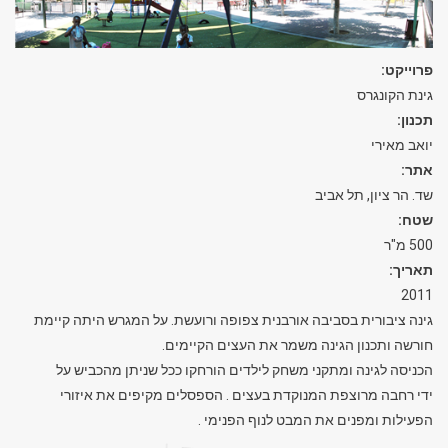
פרוייקט:
גינת הקונגרס
תכנון:
יואב מאירי
אתר:
שד. הר ציון, תל אביב
שטח:
500 מ"ר
תאריך:
2011
גינה ציבורית בסביבה אורבנית צפופה ורועשת. על המגרש היתה קיימת
חורשה ותכנון הגינה משמר את העצים הקיימים.
הכניסה לגינה ומתקני משחק לילדים הורחקו ככל שניתן מהכביש על
ידי רחבה מרוצפת המנוקדת בעצים . הספסלים מקיפים את איזורי
הפעילות ומפנים את המבט לנוף הפנימי .